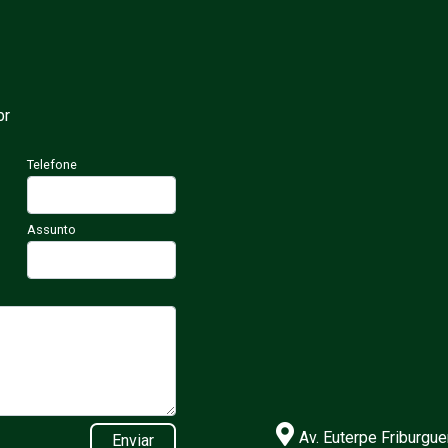
br
Telefone
Assunto
Av. Euterpe Friburgue
Enviar