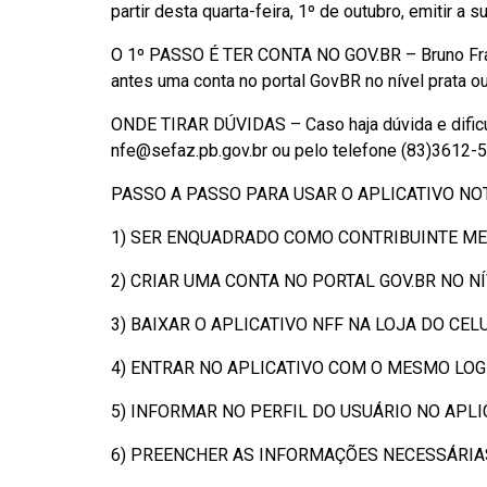
partir desta quarta-feira, 1º de outubro, emitir a s
O 1º PASSO É TER CONTA NO GOV.BR – Bruno Frade 
antes uma conta no portal GovBR no nível prata ou
ONDE TIRAR DÚVIDAS – Caso haja dúvida e dificul
nfe@sefaz.pb.gov.br ou pelo telefone (83)3612-5
PASSO A PASSO PARA USAR O APLICATIVO NOT
1) SER ENQUADRADO COMO CONTRIBUINTE MEI
2) CRIAR UMA CONTA NO PORTAL GOV.BR NO N
3) BAIXAR O APLICATIVO NFF NA LOJA DO CEL
4) ENTRAR NO APLICATIVO COM O MESMO LOGIN 
5) INFORMAR NO PERFIL DO USUÁRIO NO APLI
6) PREENCHER AS INFORMAÇÕES NECESSÁRIAS