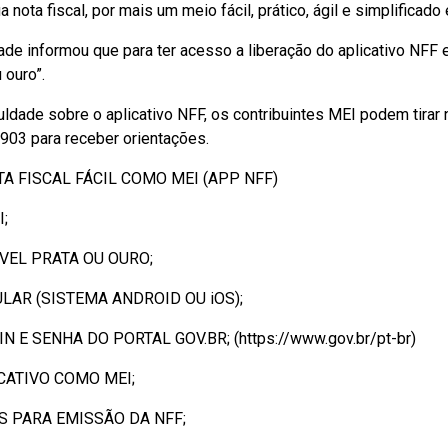
ua nota fiscal, por mais um meio fácil, prático, ágil e simplificado
informou que para ter acesso a liberação do aplicativo NFF em 
 ouro”.
dade sobre o aplicativo NFF, os contribuintes MEI podem tirar
903 para receber orientações.
A FISCAL FÁCIL COMO MEI (APP NFF)
;
ÍVEL PRATA OU OURO;
ULAR (SISTEMA ANDROID OU iOS);
E SENHA DO PORTAL GOV.BR; (https://www.gov.br/pt-br)
CATIVO COMO MEI;
 PARA EMISSÃO DA NFF;