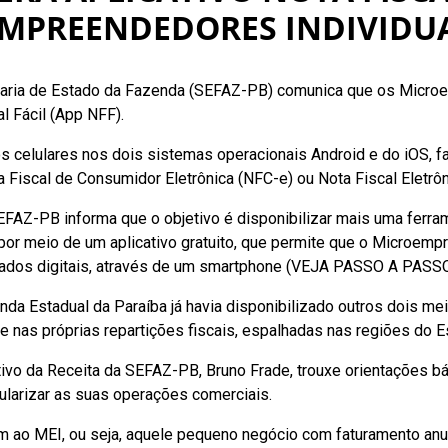
MPREENDEDORES INDIVIDUAI
ecretaria de Estado da Fazenda (SEFAZ-PB) comunica que os Micr
l Fácil (App NFF).
s celulares nos dois sistemas operacionais Android e do iOS, fa
 Fiscal de Consumidor Eletrônica (NFC-e) ou Nota Fiscal Eletrôn
PB informa que o objetivo é disponibilizar mais uma ferrament
por meio de um aplicativo gratuito, que permite que o Microem
ficados digitais, através de um smartphone (VEJA PASSO A 
tadual da Paraíba já havia disponibilizado outros dois meios
, e nas próprias repartições fiscais, espalhadas nas regiões do E
o da Receita da SEFAZ-PB, Bruno Frade, trouxe orientações bás
gularizar as suas operações comerciais.
ém ao MEI, ou seja, aquele pequeno negócio com faturamento anua