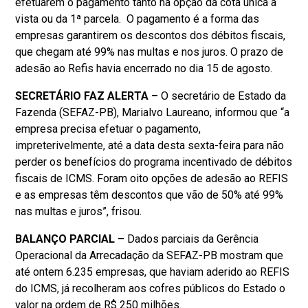
efetuarem o pagamento tanto na opção da cota única à
vista ou da 1ª parcela. O pagamento é a forma das
empresas garantirem os descontos dos débitos fiscais,
que chegam até 99% nas multas e nos juros. O prazo de
adesão ao Refis havia encerrado no dia 15 de agosto.
SECRETÁRIO FAZ ALERTA –
O secretário de Estado da
Fazenda (SEFAZ-PB), Marialvo Laureano, informou que “a
empresa precisa efetuar o pagamento,
impreterivelmente, até a data desta sexta-feira para não
perder os benefícios do programa incentivado de débitos
fiscais de ICMS. Foram oito opções de adesão ao REFIS
e as empresas têm descontos que vão de 50% até 99%
nas multas e juros”, frisou.
BALANÇO PARCIAL –
Dados parciais da Gerência
Operacional da Arrecadação da SEFAZ-PB mostram que
até ontem 6.235 empresas, que haviam aderido ao REFIS
do ICMS, já recolheram aos cofres públicos do Estado o
valor na ordem de R$ 250 milhões.