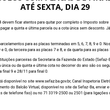
ATÉ SEXTA, DIA 29
 4 devem ficar atentos para quitar por completo o Imposto sobr
l pagar a quinta e última parcela ou a cota única sem desconto. 
celamentos para as placas terminadas em 5, 6, 7, 8, 9 e 0. Nos
 0, da terceira para as placas 7 e 8, e da quarta para as placas
ituições parceiras da Secretaria da Fazenda do Estado (Sefaz-B
ica ou da quinta e última cota no decorrer do ano são os seguint
a final 9 e 28/11 para final 0.
disponível no site www.sefaz.ba.gov.br, Canal Inspetoria Eletr
imento do Balcão Virtual, disponível no site da Sefaz-Ba, enviar 
es de telefone fixo) ou no 71 3319-2500 ou 2501 (para ligações de